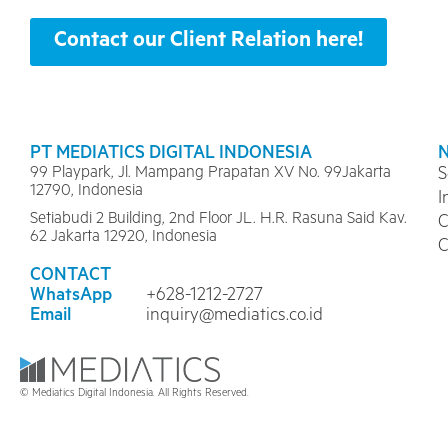
Contact our Client Relation here!
PT MEDIATICS DIGITAL INDONESIA
99 Playpark, Jl. Mampang Prapatan XV No. 99Jakarta
S
12790, Indonesia
I
Setiabudi 2 Building, 2nd Floor JL. H.R. Rasuna Said Kav.
C
62 Jakarta 12920, Indonesia
C
CONTACT
WhatsApp
+628-1212-2727
Email
inquiry@mediatics.co.id
© Mediatics Digital Indonesia. All Rights Reserved.