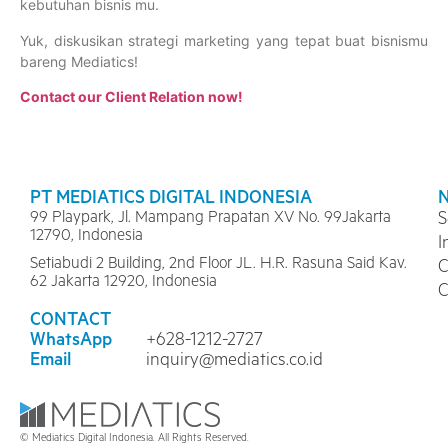
kebutuhan bisnis mu.
Yuk, diskusikan strategi marketing yang tepat buat bisnismu
bareng Mediatics!
Contact our Client Relation now!
PT MEDIATICS DIGITAL INDONESIA
99 Playpark, Jl. Mampang Prapatan XV No. 99Jakarta
S
12790, Indonesia
I
Setiabudi 2 Building, 2nd Floor JL. H.R. Rasuna Said Kav.
C
62 Jakarta 12920, Indonesia
C
CONTACT
WhatsApp
+628-1212-2727
Email
inquiry@mediatics.co.id
© Mediatics Digital Indonesia. All Rights Reserved.